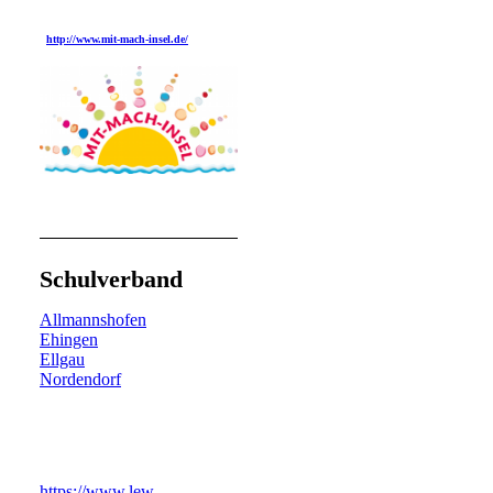
http://www.mit-mach-insel.de/
Schulverband
Allmannshofen
Ehingen
Ellgau
Nordendorf
https://www.lew-