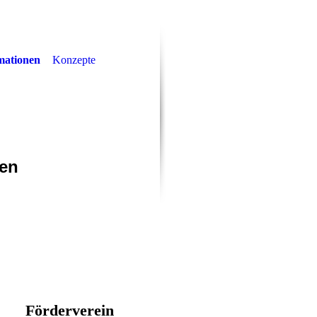
mationen
Konzepte
rf
men
Förderverein