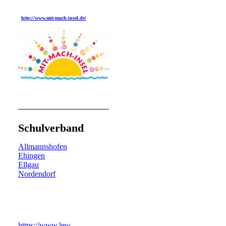
http://www.mit-mach-insel.de/
Schulverband
Allmannshofen
Ehingen
Ellgau
Nordendorf
https://www.lew-