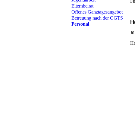
Fü
Elternbeirat
Offenes Ganztagesangebot
Betreuung nach der OGTS
H
Personal
Jü
He