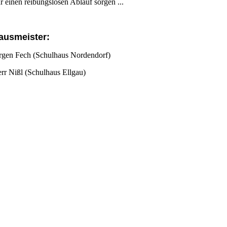
r einen reibungslosen Ablauf sorgen ...
ausmeister:
rgen Fech (Schulhaus Nordendorf)
rr Nißl (Schulhaus Ellgau)