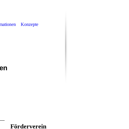
rmationen
Konzepte
rf
men
Förderverein